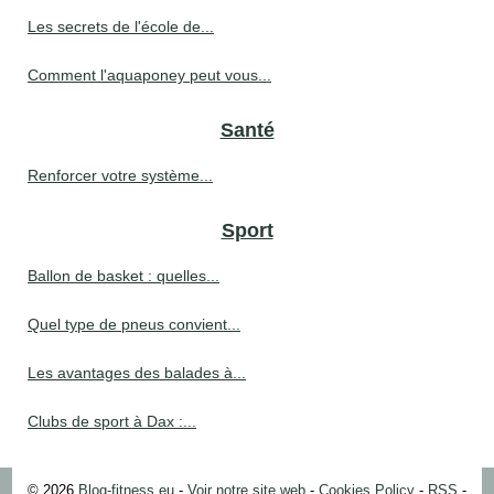
Les secrets de l'école de...
Comment l'aquaponey peut vous...
Santé
Renforcer votre système...
Sport
Ballon de basket : quelles...
Quel type de pneus convient...
Les avantages des balades à...
Clubs de sport à Dax :...
© 2026
Blog-fitness.eu
-
Voir notre site web
-
Cookies Policy
-
RSS
-