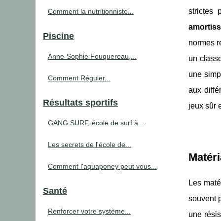
strictes
Comment la nutritionniste...
amortis
Piscine
normes r
Anne-Sophie Fouquereau,...
un clas
une sim
Comment Réguler...
aux diffé
Résultats sportifs
jeux sûr e
GANG SURF, école de surf à...
Les secrets de l'école de...
Matéri
Comment l'aquaponey peut vous...
Les matér
Santé
souvent p
Renforcer votre système...
une résis