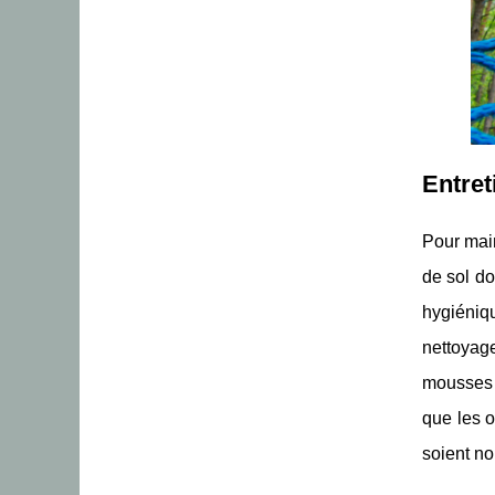
Entret
Pour mai
de sol do
hygiéniq
nettoyage
mousses 
que les 
soient n