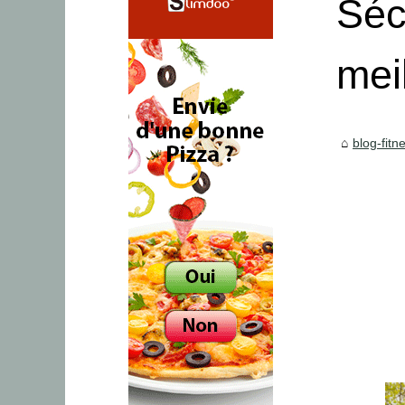
Séc
mei
blog-fitn